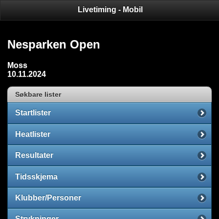
Livetiming - Mobil
Nesparken Open
Moss
10.11.2024
Søkbare lister
Startlister
Heatlister
Resultater
Tidsskjema
Klubber/Personer
Strykninger