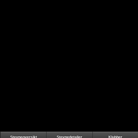
Stevneoversikt
Stevnedetaljer
Klubber