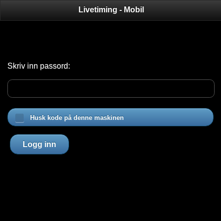
Livetiming - Mobil
Skriv inn passord:
Husk kode på denne maskinen
Logg inn