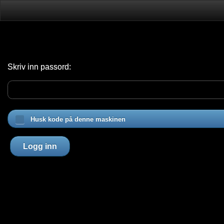
Skriv inn passord:
Husk kode på denne maskinen
Logg inn