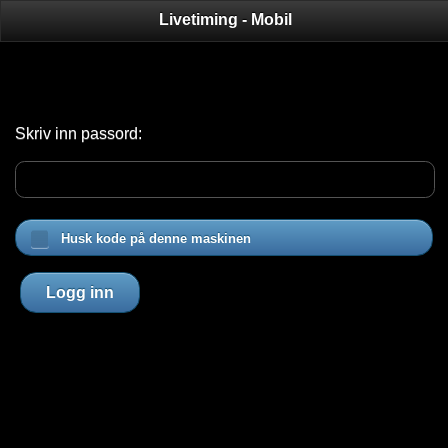
Livetiming - Mobil
Skriv inn passord:
Husk kode på denne maskinen
Logg inn