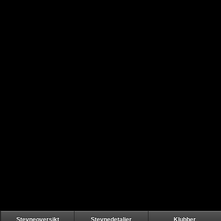
Stevneoversikt
Stevnedetaljer
Klubber