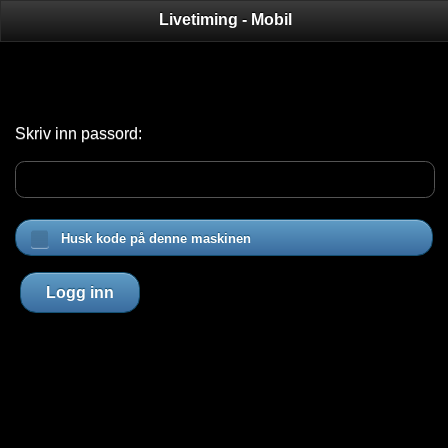
Livetiming - Mobil
Skriv inn passord:
Husk kode på denne maskinen
Logg inn