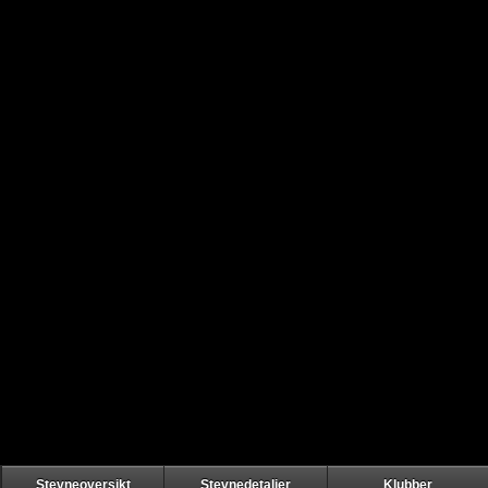
Stevneoversikt
Stevnedetaljer
Klubber