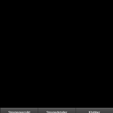
Stevneoversikt
Stevnedetaljer
Klubber