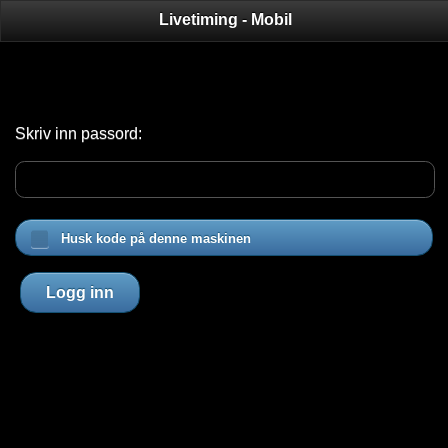
Livetiming - Mobil
Skriv inn passord:
Husk kode på denne maskinen
Logg inn