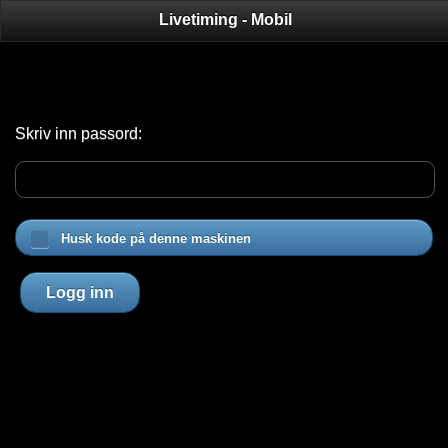
Livetiming - Mobil
Skriv inn passord:
Husk kode på denne maskinen
Logg inn