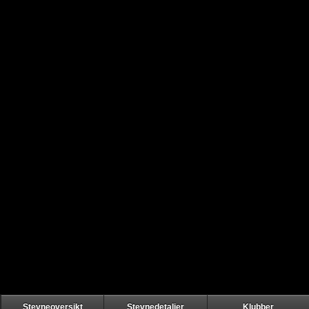
Stevneoversikt
Stevnedetaljer
Klubber