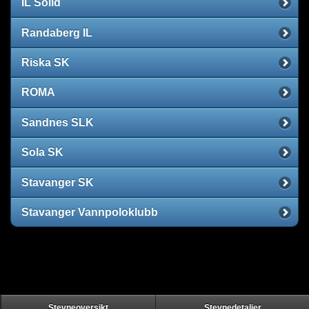
IL Solid
Randaberg IL
Riska SK
ROMA
Sandnes SLK
Sola SK
Stavanger SK
Stavanger Vannpoloklubb
Stevneoversikt
Stevnedetaljer