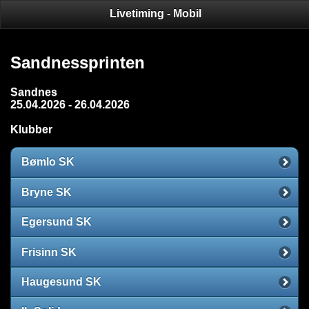
Livetiming - Mobil
Sandnessprinten
Sandnes
25.04.2026 - 26.04.2026
Klubber
Bømlo SK
Bryne SK
Egersund SK
Frisinn SK
Haugesund SK