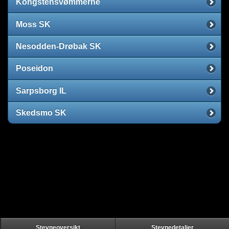
Kongstensvømmerne
Moss SK
Nesodden-Drøbak SK
Poseidon
Sarpsborg IL
Skedsmo SK
Stevneoversikt
Stevnedetaljer