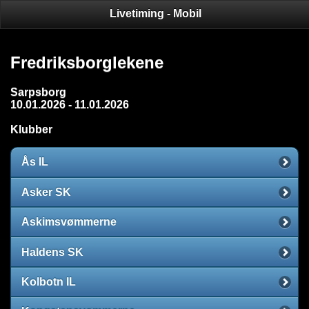
Livetiming - Mobil
Fredriksborglekene
Sarpsborg
10.01.2026 - 11.01.2026
Klubber
Ås IL
Asker SK
Askimsvømmerne
Haldens SK
Kolbotn IL