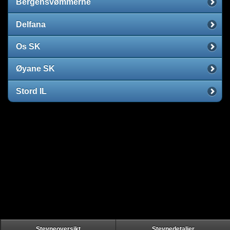
Bergensvømmerne
Delfana
Os SK
Øyane SK
Stord IL
Stevneoversikt
Stevnedetaljer