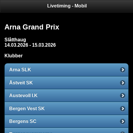
Livetiming - Mobil
Arna Grand Prix
Slåtthaug
14.03.2026 - 15.03.2026
Klubber
Arna SLK
Åstveit SK
Austevoll I.K
Bergen Vest SK
Bergens SC