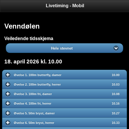
Livetiming - Mobil
Venndølen
Veiledende tidsskjema
Hele stevnet
18. april 2026 kl. 10.00
Øvelse 1. 100m butterfly, damer
10.00
Øvelse 2. 100m butterfly, herrer
10.03
Øvelse 3. 100m fri, damer
10.08
Øvelse 4. 100m fri, herrer
10.16
Øvelse 5. 50m bryst, damer
10.27
Øvelse 6. 50m bryst, herrer
10.33