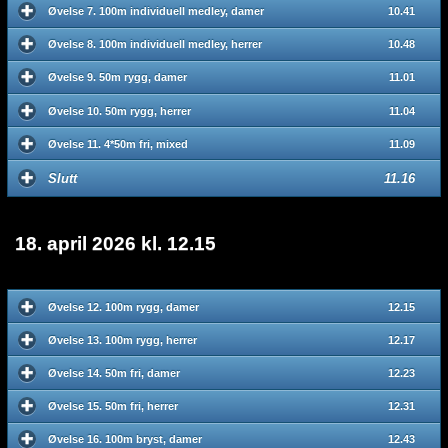
Øvelse 7. 100m individuell medley, damer
10.41
Øvelse 8. 100m individuell medley, herrer
10.48
Øvelse 9. 50m rygg, damer
11.01
Øvelse 10. 50m rygg, herrer
11.04
Øvelse 11. 4*50m fri, mixed
11.09
Slutt
11.16
18. april 2026 kl. 12.15
Øvelse 12. 100m rygg, damer
12.15
Øvelse 13. 100m rygg, herrer
12.17
Øvelse 14. 50m fri, damer
12.23
Øvelse 15. 50m fri, herrer
12.31
Øvelse 16. 100m bryst, damer
12.43