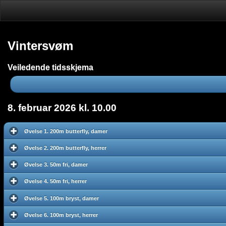
Vintersvøm
Veiledende tidsskjema
8. februar 2026 kl. 10.00
Øvelse 1. 200m butterfly, damer
Øvelse 2. 200m butterfly, herrer
Øvelse 3. 50m fri, damer
Øvelse 4. 50m fri, herrer
Øvelse 5. 100m bryst, damer
Øvelse 6. 100m bryst, herrer