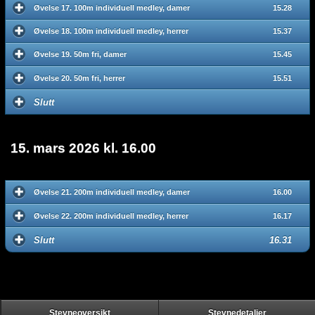
Øvelse 17. 100m individuell medley, damer
15.28
Øvelse 18. 100m individuell medley, herrer
15.37
Øvelse 19. 50m fri, damer
15.45
Øvelse 20. 50m fri, herrer
15.51
Slutt
15. mars 2026 kl. 16.00
Øvelse 21. 200m individuell medley, damer
16.00
Øvelse 22. 200m individuell medley, herrer
16.17
Slutt
16.31
Stevneoversikt
Stevnedetaljer