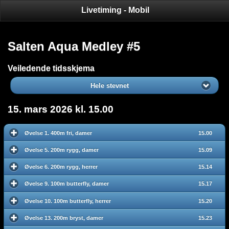
Livetiming - Mobil
Salten Aqua Medley #5
Veiledende tidsskjema
Hele stevnet
15. mars 2026 kl. 15.00
Øvelse 1. 400m fri, damer
15.00
Øvelse 5. 200m rygg, damer
15.09
Øvelse 6. 200m rygg, herrer
15.14
Øvelse 9. 100m butterfly, damer
15.17
Øvelse 10. 100m butterfly, herrer
15.20
Øvelse 13. 200m bryst, damer
15.23