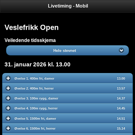
Livetiming - Mobil
Veslefrikk Open
Veiledende tidsskjema
Hele stevnet
31. januar 2026 kl. 13.00
Øvelse 1. 400m fri, damer
13.00
Øvelse 2. 400m fri, herrer
13.57
Øvelse 3. 100m rygg, damer
14.37
Øvelse 4. 100m rygg, herrer
14.45
Øvelse 5. 1500m fri, damer
14.51
Øvelse 6. 1500m fri, herrer
15.14