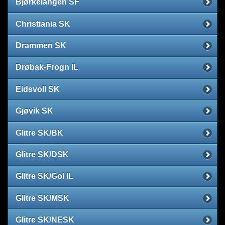
Bjørkelangen SF
Christiania SK
Drammen SK
Drøbak-Frogn IL
Eidsvoll SK
Gjøvik SK
Glitre SK/BK
Glitre SK/DSK
Glitre SK/Gol IL
Glitre SK/MSK
Glitre SK/NESK