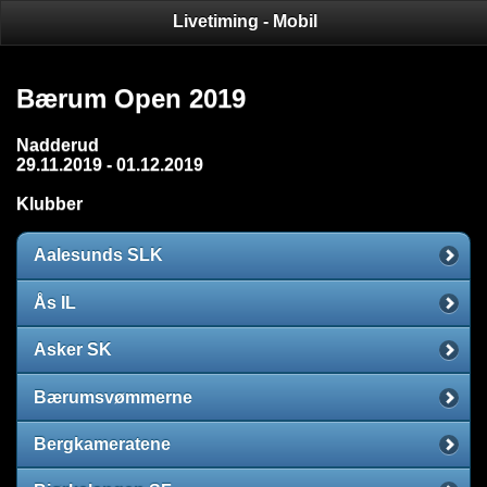
Livetiming - Mobil
Bærum Open 2019
Nadderud
29.11.2019 - 01.12.2019
Klubber
Aalesunds SLK
Ås IL
Asker SK
Bærumsvømmerne
Bergkameratene