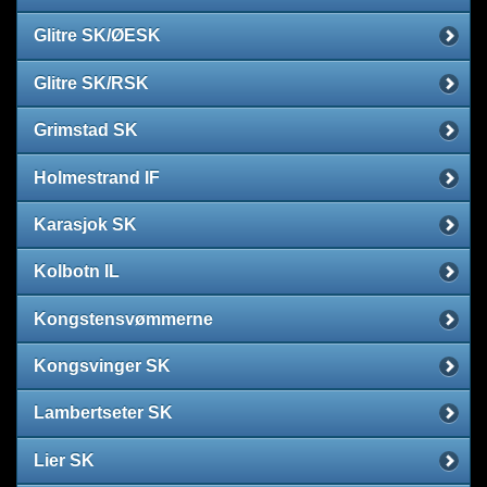
Glitre SK/ØESK
Glitre SK/RSK
Grimstad SK
Holmestrand IF
Karasjok SK
Kolbotn IL
Kongstensvømmerne
Kongsvinger SK
Lambertseter SK
Lier SK