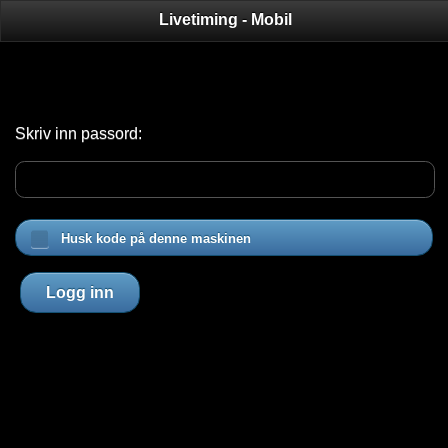
Livetiming - Mobil
Skriv inn passord:
Husk kode på denne maskinen
Logg inn