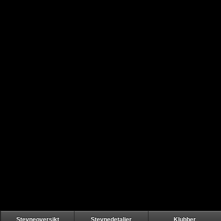
Stevneoversikt
Stevnedetaljer
Klubber