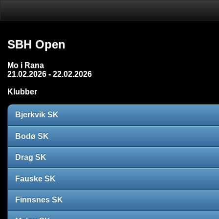
SBH Open
Mo i Rana
21.02.2026 - 22.02.2026
Klubber
Bjerkvik SK
Bodø SK
Drag SK
Fauske SK
Finnsnes SK