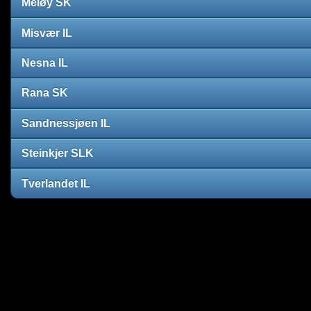
Meløy SK
Misvær IL
Nesna IL
Rana SK
Sandnessjøen IL
Steinkjer SLK
Tverlandet IL