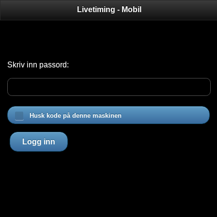
Livetiming - Mobil
Skriv inn passord:
Husk kode på denne maskinen
Logg inn