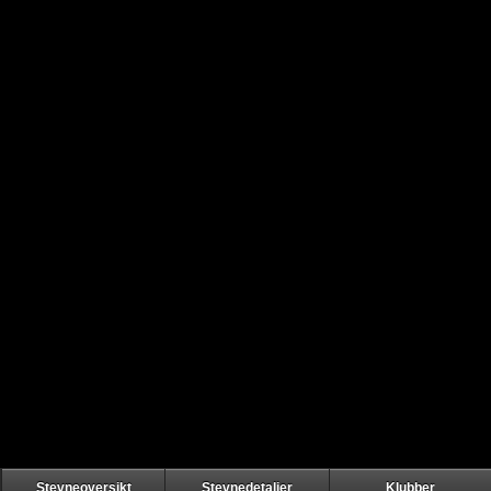
Stevneoversikt
Stevnedetaljer
Klubber