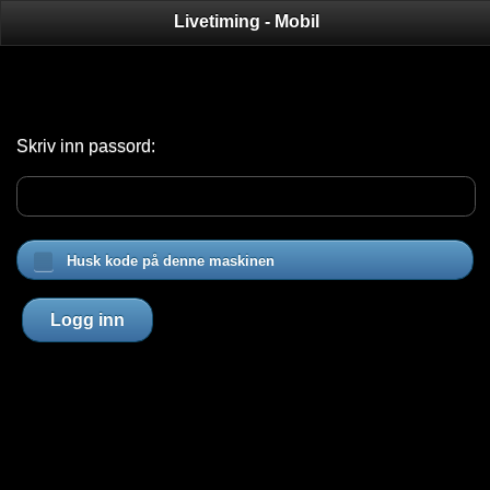
Livetiming - Mobil
Skriv inn passord:
Husk kode på denne maskinen
Logg inn