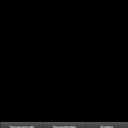
Stevneoversikt
Stevnedetaljer
Klubber