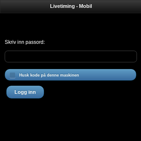
Livetiming - Mobil
Skriv inn passord:
Husk kode på denne maskinen
Logg inn