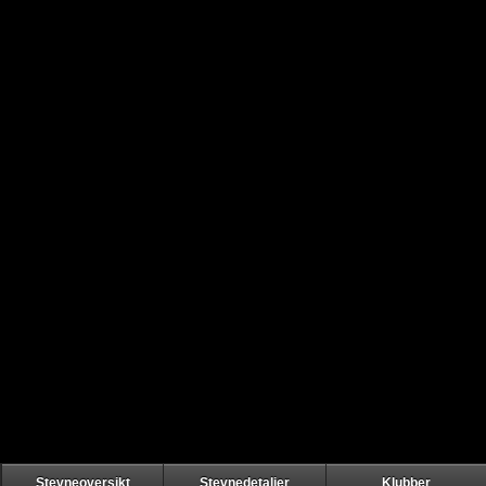
Stevneoversikt
Stevnedetaljer
Klubber