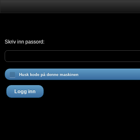
Skriv inn passord:
Husk kode på denne maskinen
Logg inn