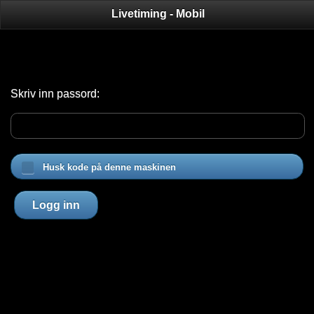
Livetiming - Mobil
Skriv inn passord:
Husk kode på denne maskinen
Logg inn