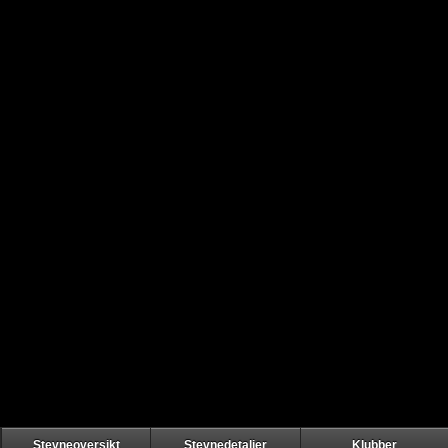
Stevneoversikt
Stevnedetaljer
Klubber