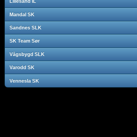
Lillesand IL
Mandal SK
Sandnes SLK
SK Team Sør
Vågsbygd SLK
Varodd SK
Vennesla SK