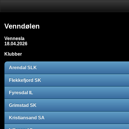
Venndølen
Vennesla
18.04.2026
Klubber
Arendal SLK
Flekkefjord SK
Fyresdal IL
Grimstad SK
Kristiansand SA