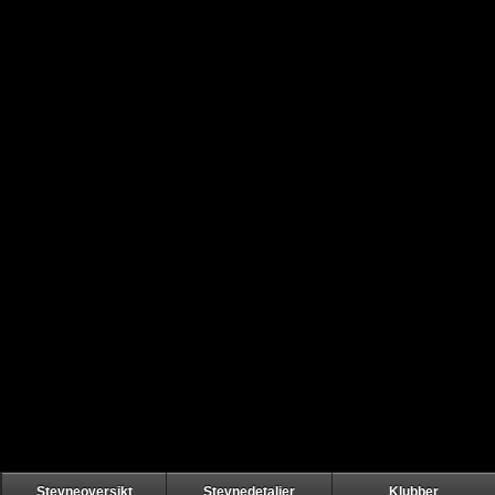
Stevneoversikt
Stevnedetaljer
Klubber