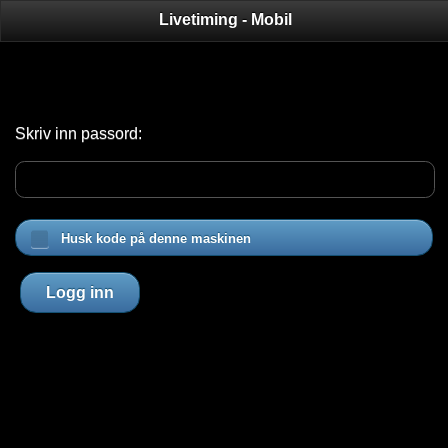
Livetiming - Mobil
Skriv inn passord:
Husk kode på denne maskinen
Logg inn