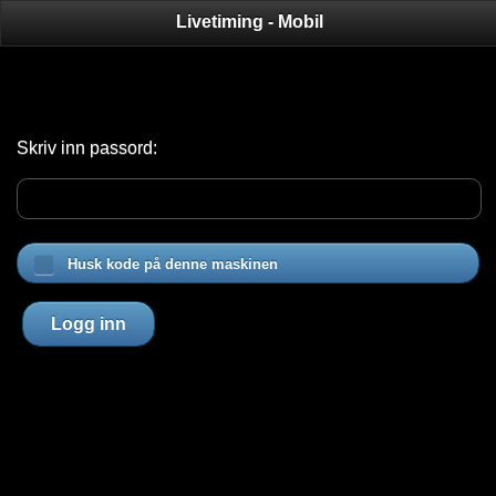
Livetiming - Mobil
Skriv inn passord:
Husk kode på denne maskinen
Logg inn