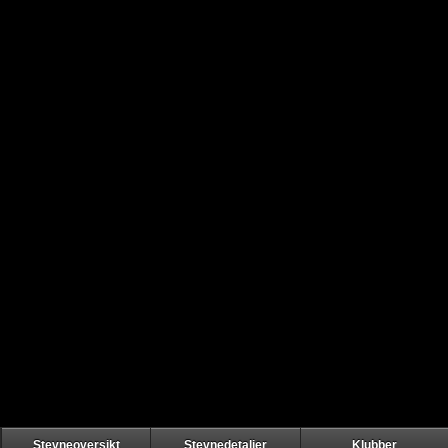
Stevneoversikt
Stevnedetaljer
Klubber