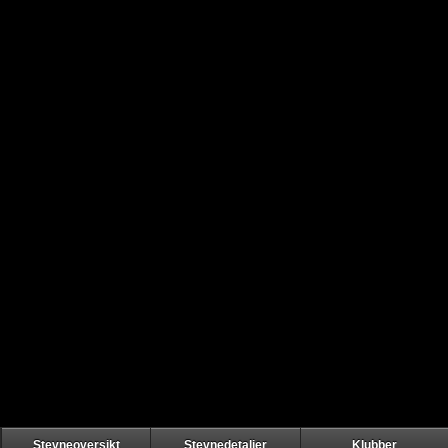
Stevneoversikt
Stevnedetaljer
Klubber