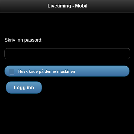
Livetiming - Mobil
Skriv inn passord:
Husk kode på denne maskinen
Logg inn