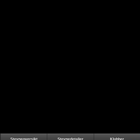
Stevneoversikt
Stevnedetaljer
Klubber