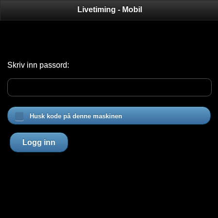
Livetiming - Mobil
Skriv inn passord:
Husk kode på denne maskinen
Logg inn