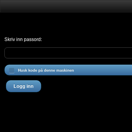
Skriv inn passord:
Husk kode på denne maskinen
Logg inn