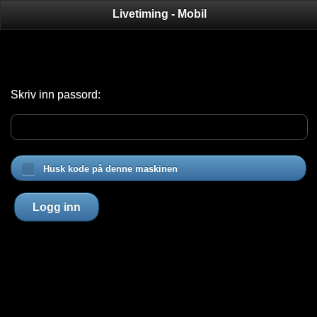
Livetiming - Mobil
Skriv inn passord:
Husk kode på denne maskinen
Logg inn