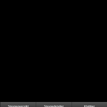
Stevneoversikt
Stevnedetaljer
Klubber