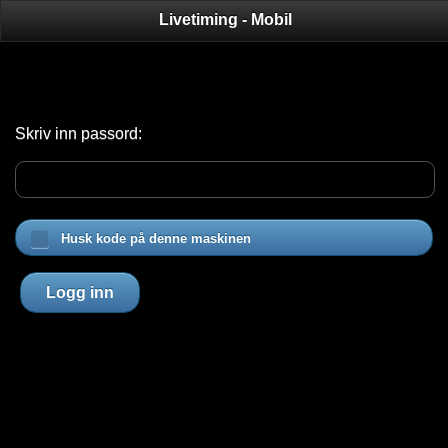
Livetiming - Mobil
Skriv inn passord:
Husk kode på denne maskinen
Logg inn