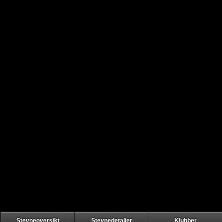
Stevneoversikt
Stevnedetaljer
Klubber