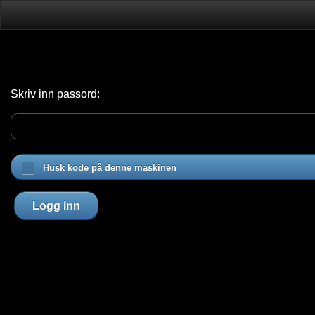
Skriv inn passord:
Husk kode på denne maskinen
Logg inn