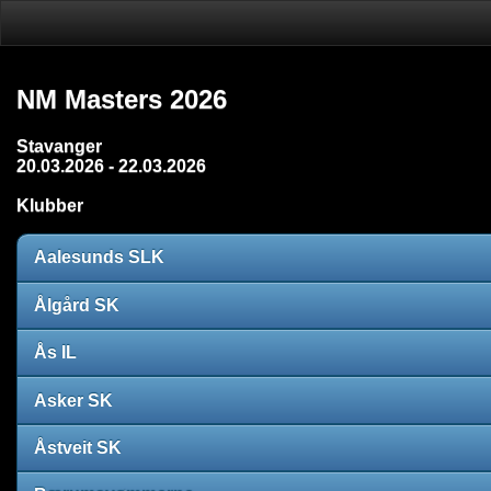
NM Masters 2026
Stavanger
20.03.2026 - 22.03.2026
Klubber
Aalesunds SLK
Ålgård SK
Ås IL
Asker SK
Åstveit SK