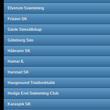
Elverum Svømming
Frisinn SK
Gävle Simsällskap
Göteborg Sim
Håbrann SK
Hamar IL
Harstad SK
Haugesund Triatlonklubb
Hedge End Swimming Club
Karasjok SK